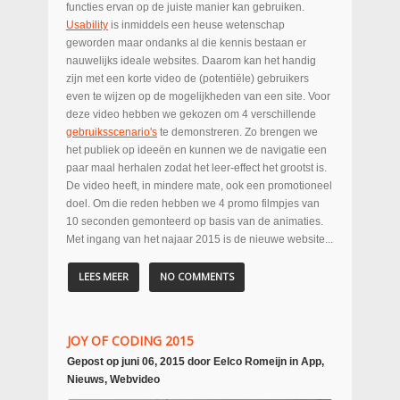
functies ervan op de juiste manier kan gebruiken.
Usability
is inmiddels een heuse wetenschap
geworden maar ondanks al die kennis bestaan er
nauwelijks ideale websites. Daarom kan het handig
zijn met een korte video de (potentiële) gebruikers
even te wijzen op de mogelijkheden van een site. Voor
deze video hebben we gekozen om 4 verschillende
gebruiksscenario's
te demonstreren. Zo brengen we
het publiek op ideeën en kunnen we de navigatie een
paar maal herhalen zodat het leer-effect het grootst is.
De video heeft, in mindere mate, ook een promotioneel
doel. Om die reden hebben we 4 promo filmpjes van
10 seconden gemonteerd op basis van de animaties.
Met ingang van het najaar 2015 is de nieuwe website...
LEES MEER
NO COMMENTS
JOY OF CODING 2015
Gepost op
juni 06, 2015
door
Eelco Romeijn
in
App
,
Nieuws
,
Webvideo