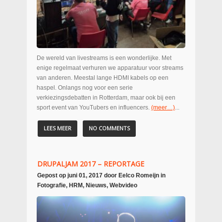
De wereld van livestreams is een wonderlijke. Met
enige regelmaat verhuren we apparatuur voor streams
van anderen. Meestal lange HDMI kabels op een
haspel. Onlangs nog voor een serie
verkiezingsdebatten in Rotterdam, maar ook bij een
sport event van YouTubers en influencers.
(meer…)
...
LEES MEER
NO COMMENTS
DRUPALJAM 2017 – REPORTAGE
Gepost op
juni 01, 2017
door
Eelco Romeijn
in
Fotografie
,
HRM
,
Nieuws
,
Webvideo