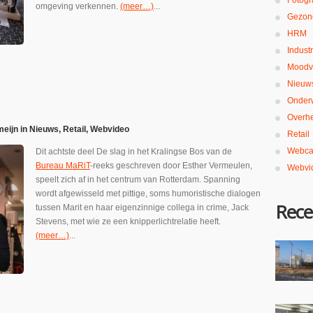
Fotogr
omgeving verkennen.
(meer…)
...
Gezon
HRM
Industr
Moodv
Nieuw
Onderw
Overh
meijn
in
Nieuws
,
Retail
,
Webvideo
Retail
Webca
Dit achtste deel De slag in het Kralingse Bos van de
Bureau MaRiT
-reeks geschreven door Esther Vermeulen,
Webvi
speelt zich af in het centrum van Rotterdam. Spanning
wordt afgewisseld met pittige, soms humoristische dialogen
Rece
tussen Marit en haar eigenzinnige collega in crime, Jack
Stevens, met wie ze een knipperlichtrelatie heeft.
(meer…)
...