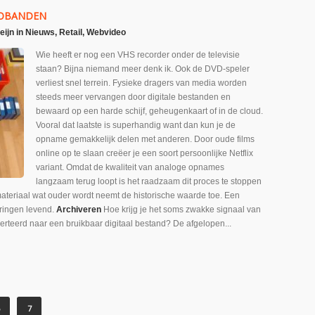
EOBANDEN
eijn
in
Nieuws
,
Retail
,
Webvideo
Wie heeft er nog een VHS recorder onder de televisie
staan? Bijna niemand meer denk ik. Ook de DVD-speler
verliest snel terrein. Fysieke dragers van media worden
steeds meer vervangen door digitale bestanden en
bewaard op een harde schijf, geheugenkaart of in de cloud.
Vooral dat laatste is superhandig want dan kun je de
opname gemakkelijk delen met anderen. Door oude films
online op te slaan creëer je een soort persoonlijke Netflix
variant. Omdat de kwaliteit van analoge opnames
langzaam terug loopt is het raadzaam dit proces te stoppen
t materiaal wat ouder wordt neemt de historische waarde toe. Een
ringen levend.
Archiveren
Hoe krijg je het soms zwakke signaal van
teerd naar een bruikbaar digitaal bestand? De afgelopen...
7