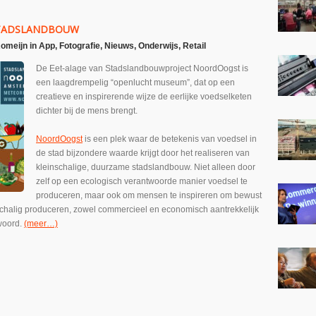
STADSLANDBOUW
Romeijn
in
App
,
Fotografie
,
Nieuws
,
Onderwijs
,
Retail
De Eet-alage van Stadslandbouwproject NoordOogst is
een laagdrempelig “openlucht museum”, dat op een
creatieve en inspirerende wijze de eerlijke voedselketen
dichter bij de mens brengt.
NoordOogst
is een plek waar de betekenis van voedsel in
de stad bijzondere waarde krijgt door het realiseren van
kleinschalige, duurzame stadslandbouw. Niet alleen door
zelf op een ecologisch verantwoorde manier voedsel te
produceren, maar ook om mensen te inspireren om bewust
nschalig produceren, zowel commercieel en economisch aantrekkelijk
twoord.
(meer…)