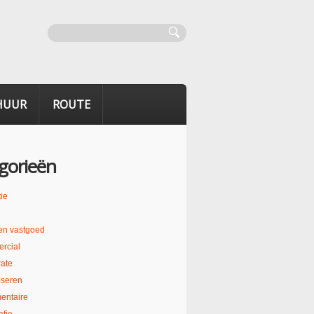
HUUR
ROUTE
gorieën
ie
en vastgoed
rcial
ate
liseren
entaire