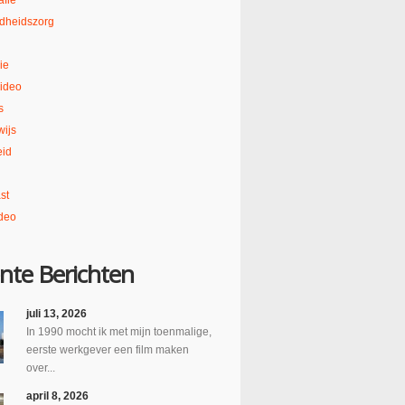
afie
dheidszorg
ie
ideo
s
ijs
eid
st
deo
nte Berichten
juli 13, 2026
In 1990 mocht ik met mijn toenmalige,
eerste werkgever een film maken
over...
april 8, 2026