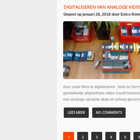
DIGITALISEREN VAN ANALOGE VID
Gepost op
januari 28, 2018
door
Eelco Rom
door oude films te digitaliseren. Juist nu he
gemakkelijk afspeelbare video houdt herinne
een analoge opname strak en scherp geconver
LEES MEER
NO COMMENTS
1
2
3
4
5
6