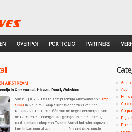
EN
OVER POI
PORTFOLIO
PARTNERS
VER
ail
Cate
EN AIRSTREAM
Animat
App
omeijn
in
Commercial
,
Nieuws
,
Retail
,
Webvideo
Bouw 
Vanaf 1 juli 2020 staan acht prachtige Airstreams op
Camp
Comme
Silver
in Reutum. Camp Silver is onderdeel van het
Corpor
Rusttheater. Reutum is één van de negen kerkdorpen van
de Gemeente Tubbergen dat gelegen is in het prachtige
Digita
coulissenlandschap van Twente. Vanuit het ruim opgezette
Docum
terrein kan men al wandelend en fietsend deze mooie