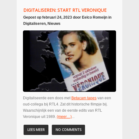
DIGITALISEREN: START RTL VERONIQUE
Gepost op
februari 24, 2023
door
Eelco Romeijn
in
Digitaliseren
,
Nieuws
Digitaliseerde een doos met
Betacam tapes
van een
oud-collega bij RTL4. Zat dit historische filmpje bij.
Waarschijnlijk een van de eerste edits van RTL
Veronique uit 1989.
(meer…)
...
LEES MEER
NO COMMENTS