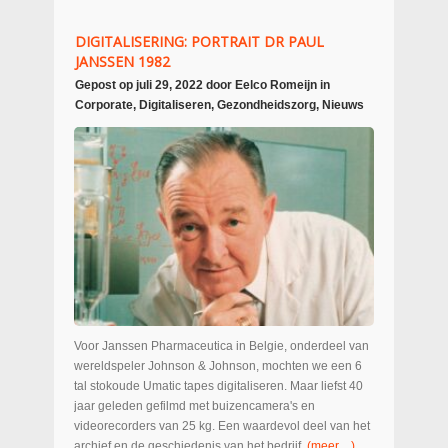
DIGITALISERING: PORTRAIT DR PAUL
JANSSEN 1982
Gepost op
juli 29, 2022
door
Eelco Romeijn
in
Corporate
,
Digitaliseren
,
Gezondheidszorg
,
Nieuws
Voor Janssen Pharmaceutica in Belgie, onderdeel van
wereldspeler Johnson & Johnson, mochten we een 6
tal stokoude Umatic tapes digitaliseren. Maar liefst 40
jaar geleden gefilmd met buizencamera's en
videorecorders van 25 kg. Een waardevol deel van het
archief en de geschiedenis van het bedrijf.
(meer…)
...