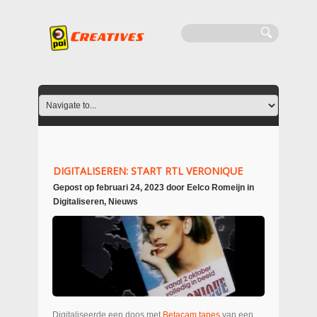
DIGITALISEREN: START RTL VERONIQUE
Gepost op
februari 24, 2023
door
Eelco Romeijn
in
Digitaliseren
,
Nieuws
Digitaliseerde een doos met
Betacam tapes
van een