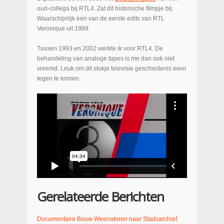
oud-collega bij RTL4. Zat dit historische filmpje bij.
Waarschijnlijk een van de eerste edits van RTL
Veronique uit 1989.
Tussen 1993 en 2002 werkte ik voor RTL4. De
behandeling van analoge tapes is me dan ook niet
vreemd. Leuk om dit stukje televisie geschiedenis weer
tegen te komen.
Gerelateerde Berichten
Documentaire Bouw Weenatoren naar Stadsarchief