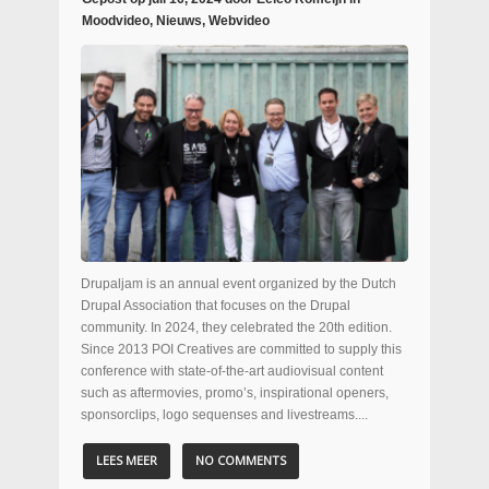
Moodvideo
,
Nieuws
,
Webvideo
Drupaljam is an annual event organized by the Dutch
Drupal Association that focuses on the Drupal
community. In 2024, they celebrated the 20th edition.
Since 2013 POI Creatives are committed to supply this
conference with state-of-the-art audiovisual content
such as aftermovies, promo’s, inspirational openers,
sponsorclips, logo sequenses and livestreams....
LEES MEER
NO COMMENTS