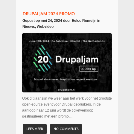
DRUPALJAM 2024 PROMO
Gepost op
mei 24, 2024
door
Eelco Romeijn
in
Nieuws
,
Webvideo
Ook dit jaar zijn we weer aan het werk voor het grootste
open-source event voor Drupal gebruikers. In de
aanloop naar 12 juni wordt de ticketverkoop
gestimuleerd met een promo....
LEES MEER
NO COMMENTS