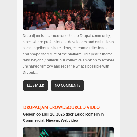
Drupaljam is a cornerstone for the Drupal community, a
place where professionals, developers and enthusiasts
come together to share ideas, celebrate milestones,
and shape the future of the platform. This year’s theme,
“and beyond,” reflects our collective ambition to explore
uncharted territory and redefine what’s possible with
Drupal....
LEES MEER
NO COMMENTS
DRUPALJAM CROWDSOURCED VIDEO
Gepost op
april 16, 2025
door
Eelco Romeijn
in
Commercial
,
Nieuws
,
Webvideo