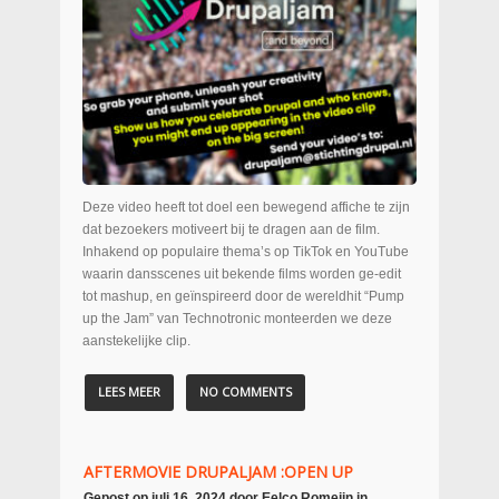
Deze video heeft tot doel een bewegend affiche te zijn
dat bezoekers motiveert bij te dragen aan de film.
Inhakend op populaire thema’s op TikTok en YouTube
waarin dansscenes uit bekende films worden ge-edit
tot mashup, en geïnspireerd door de wereldhit “Pump
up the Jam” van Technotronic monteerden we deze
aanstekelijke clip.
LEES MEER
NO COMMENTS
AFTERMOVIE DRUPALJAM :OPEN UP
Gepost op
juli 16, 2024
door
Eelco Romeijn
in