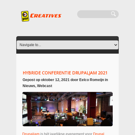
HYBRIDE CONFERENTIE DRUPALJAM 2021
Gepost op
oktober 12, 2021
door
Eelco Romeijn
in
Nieuws
,
Webcast
Drupaljam
is hét jaarlijkse evenement voor
Drupal