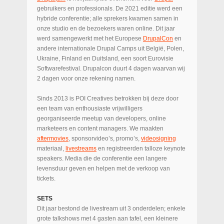
gebruikers en professionals. De 2021 editie werd een
hybride conferentie; alle sprekers kwamen samen in
onze studio en de bezoekers waren online. Dit jaar
werd samengewerkt met het Europese
DrupalCon
en
andere internationale Drupal Camps uit België, Polen,
Ukraine, Finland en Duitsland, een soort Eurovisie
Softwarefestival. Drupalcon duurt 4 dagen waarvan wij
2 dagen voor onze rekening namen.
Sinds 2013 is POI Creatives betrokken bij deze door
een team van enthousiaste vrijwilligers
georganiseerde meetup van developers, online
marketeers en content managers. We maakten
aftermovies
, sponsorvideo’s, promo’s,
videosigning
materiaal,
livestreams
en registreerden talloze keynote
speakers. Media die de conferentie een langere
levensduur geven en helpen met de verkoop van
tickets.
SETS
Dit jaar bestond de livestream uit 3 onderdelen; enkele
grote talkshows met 4 gasten aan tafel, een kleinere