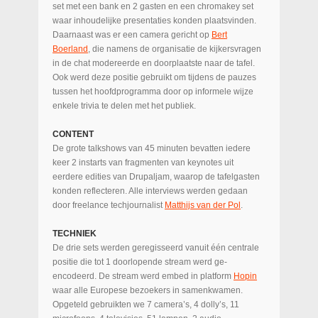
set met een bank en 2 gasten en een chromakey set
waar inhoudelijke presentaties konden plaatsvinden.
Daarnaast was er een camera gericht op
Bert
Boerland
, die namens de organisatie de kijkersvragen
in de chat modereerde en doorplaatste naar de tafel.
Ook werd deze positie gebruikt om tijdens de pauzes
tussen het hoofdprogramma door op informele wijze
enkele trivia te delen met het publiek.
CONTENT
De grote talkshows van 45 minuten bevatten iedere
keer 2 instarts van fragmenten van keynotes uit
eerdere edities van Drupaljam, waarop de tafelgasten
konden reflecteren. Alle interviews werden gedaan
door freelance techjournalist
Matthijs van der Pol
.
TECHNIEK
De drie sets werden geregisseerd vanuit één centrale
positie die tot 1 doorlopende stream werd ge-
encodeerd. De stream werd embed in platform
Hopin
waar alle Europese bezoekers in samenkwamen.
Opgeteld gebruikten we 7 camera’s, 4 dolly’s, 11