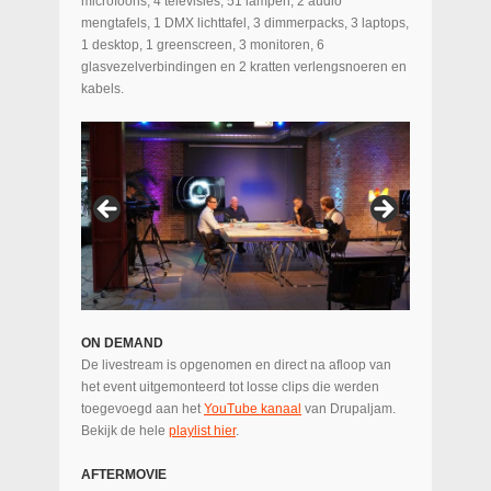
microfoons, 4 televisies, 51 lampen, 2 audio
mengtafels, 1 DMX lichttafel, 3 dimmerpacks, 3 laptops,
1 desktop, 1 greenscreen, 3 monitoren, 6
glasvezelverbindingen en 2 kratten verlengsnoeren en
kabels.
ON DEMAND
De livestream is opgenomen en direct na afloop van
het event uitgemonteerd tot losse clips die werden
toegevoegd aan het
YouTube kanaal
van Drupaljam.
Bekijk de hele
playlist hier
.
AFTERMOVIE