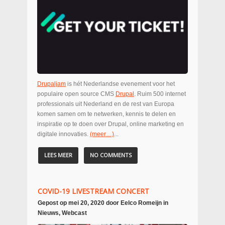
Drupaljam
is hét Nederlandse evenement voor het
populaire open source CMS
Drupal
. Ruim 500 internet
professionals uit Nederland en de rest van Europa
komen samen om te netwerken, kennis te delen en
inspiratie op te doen over Drupal, online marketing en
digitale innovaties.
(meer…)
...
LEES MEER
NO COMMENTS
COVID-19 LIVESTREAM CONCERT
Gepost op
mei 20, 2020
door
Eelco Romeijn
in
Nieuws
,
Webcast