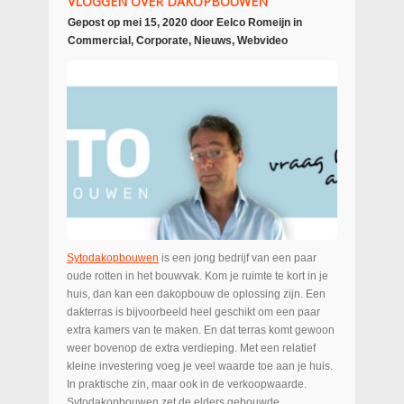
VLOGGEN OVER DAKOPBOUWEN
Gepost op
mei 15, 2020
door
Eelco Romeijn
in
Commercial
,
Corporate
,
Nieuws
,
Webvideo
Sytodakopbouwen
is een jong bedrijf van een paar
oude rotten in het bouwvak. Kom je ruimte te kort in je
huis, dan kan een dakopbouw de oplossing zijn. Een
dakterras is bijvoorbeeld heel geschikt om een paar
extra kamers van te maken. En dat terras komt gewoon
weer bovenop de extra verdieping. Met een relatief
kleine investering voeg je veel waarde toe aan je huis.
In praktische zin, maar ook in de verkoopwaarde.
Sytodakopbouwen zet de elders gebouwde