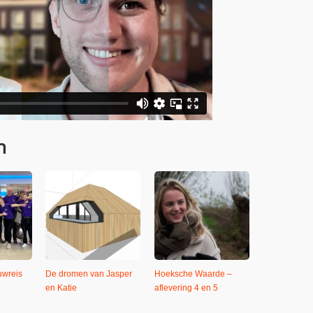
n
uwreis
De dromen van Jasper
Hoeksche Waarde –
en Katie
aflevering 4 en 5