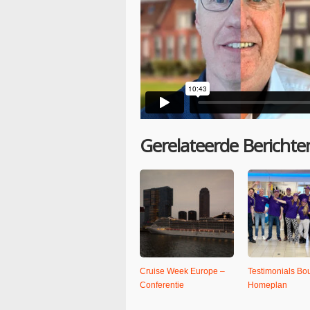
Gerelateerde Berichte
Cruise Week Europe –
Testimonials Bo
Conferentie
Homeplan