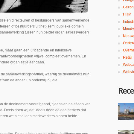
Fotogr
Gezon
HRM
sselen directeuren of bestuurders van samenwerkende
Industr
teuren of bestuurders uit het (semi)publieke domein
Moodv
e samenwerking tussen hun beider organisaties (verder)
Nieuw
Onderw
mee, maar gaan een uitdagende en intensieve
Overh
 verantwoordelijkheden vrijwel compleet overnemen. En
Retail
andere organisatie aangaan.
Webca
Webvi
an de samenwerkingspartner, waarbij de deelnemers hun
f van de ander. En onderwijl bij die
Rece
an de deelnemers voorafgaand, tijdens en na afloop van
 Deels doen wij dat, deels doen de deelnemers dat
ireren we niet alleen medewerkers binnen beide