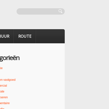
HUUR
ROUTE
gorieën
ie
en vastgoed
rcial
ate
liseren
entaire