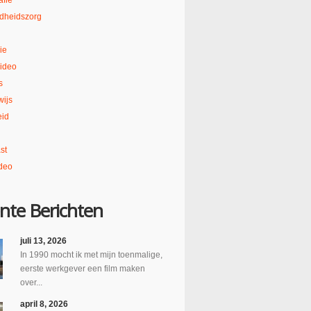
afie
dheidszorg
ie
ideo
s
ijs
eid
st
deo
nte Berichten
juli 13, 2026
In 1990 mocht ik met mijn toenmalige,
eerste werkgever een film maken
over...
april 8, 2026