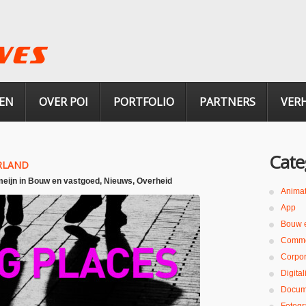
EN
OVER POI
PORTFOLIO
PARTNERS
VER
Cate
ERLAND
eijn
in
Bouw en vastgoed
,
Nieuws
,
Overheid
Animat
App
Bouw 
Comme
Corpor
Digita
Docum