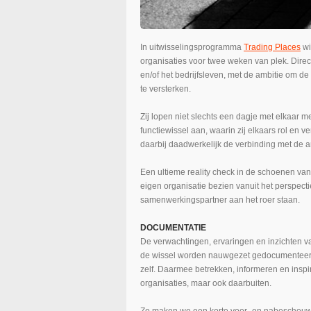
In uitwisselingsprogramma
Trading Places
wi
organisaties voor twee weken van plek. Direc
en/of het bedrijfsleven, met de ambitie om d
te versterken.
Zij lopen niet slechts een dagje met elkaar 
functiewissel aan, waarin zij elkaars rol en
daarbij daadwerkelijk de verbinding met de 
Een ultieme reality check in de schoenen v
eigen organisatie bezien vanuit het perspectie
samenwerkingspartner aan het roer staan.
DOCUMENTATIE
De verwachtingen, ervaringen en inzichten v
de wissel worden nauwgezet gedocumenteerd.
zelf. Daarmee betrekken, informeren en insp
organisaties, maar ook daarbuiten.