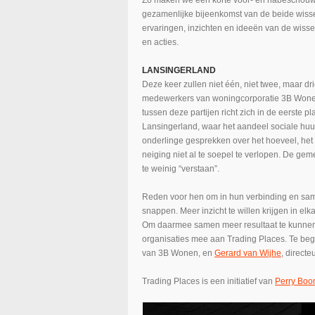
Zo maken we een korte voor- en nabeschouwin
gezamenlijke bijeenkomst van de beide wisse
ervaringen, inzichten en ideeën van de wiss
en acties.
LANSINGERLAND
Deze keer zullen niet één, niet twee, maar dr
medewerkers van woningcorporatie 3B Won
tussen deze partijen richt zich in de eerste 
Lansingerland, waar het aandeel sociale hu
onderlinge gesprekken over het hoeveel, he
neiging niet al te soepel te verlopen. De gem
te weinig “verstaan”.
Reden voor hen om in hun verbinding en same
snappen. Meer inzicht te willen krijgen in el
Om daarmee samen meer resultaat te kunnen b
organisaties mee aan Trading Places. Te be
van 3B Wonen, en
Gerard van Wijhe
, direct
Trading Places is een initiatief van
Perry Boo