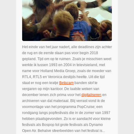
Het einde van het jaar nadert, alle deadlines zijn achter
de rug en de eerste staan pas voor begin 2018
gepland. Tijd om op te ruimen. Zoals je misschien weet
werkte ik tussen 1993 en 2004 in televisieland, met
name voor Holland Media Groep, zoals de moeder van
RTL4, RTL5 en Veronica destijds heette. Uit die tijd
staat er nog een kratje
Betacam
banden stof te
vergaren op mijn kantoor. De laatste weken van
december lenen zich prima voor het
digitaliseren
en
archiveren van dat materiaal. Blij verrast vond ik de
voormontage van het programma PopCruise; een
rondgang langs popfestivals die in de zomer van 1997
hebben plaatsgevonden. Zo is er aandacht voor kleine
festivals als Bospop tot grote festivals als Dynamo
Open Air. Behalve sfeerbeelden van het festival is...