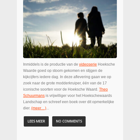
Inmiddels is de productie van de
videoserie
Hoeksche
Waarde goed op stoom gekomen en stijgen de
kijkcijfers iedere dag. In deze aflevering gaan we op
zoek naar de grote modderkruiper, één van de 17
iconische soorten voor de Hoeksche Waard.
Theo
Schuurmans
is vrijwilliger voor het Hoekschewaards
Landschap en schreef een boek over dit opmerkelijke
dier.
(meer…)
...
LEES MEER
NO COMMENTS