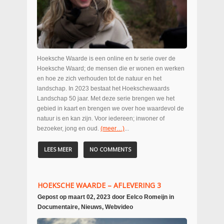
Hoeksche Waarde is een online en tv serie over de
Hoeksche Waard; de mensen die er wonen en werken
en hoe ze zich verhouden tot de natuur en het
landschap. In 2023 bestaat het Hoekschewaards
Landschap 50 jaar. Met deze serie brengen we het
gebied in kaart en brengen we over hoe waardevol de
natuur is en kan zijn. Voor iedereen; inwoner of
bezoeker, jong en oud.
(meer…)
...
LEES MEER
NO COMMENTS
HOEKSCHE WAARDE – AFLEVERING 3
Gepost op
maart 02, 2023
door
Eelco Romeijn
in
Documentaire
,
Nieuws
,
Webvideo