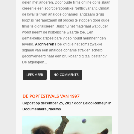
delen met anderen. Door oude films online op te slaan
creëer je een soort persoonlijke Netflix variant. Omdat
de kwaliteit van analoge opnames langzaam terug
loopt is het raadzaam dit proces te stoppen door oude
films te digitaliseren. Juist nu het materiaal wat ouder
wordt neemt de historische waarde toe. Een
gemakkelijk afspeelbare video houdt herinneringen
levend.
Archiveren
Hoe krijg je het soms zwakke
signaal van een analoge opname strak en scherp
geconverteerd naar een bruikbaar digitaal bestand?
De afgelopen...
LEES MEER
NO COMMENTS
DE POPFESTIVALS VAN 1997
Gepost op
december 25, 2017
door
Eelco Romeijn
in
Documentaire
,
Nieuws