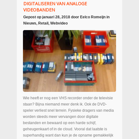
DIGITALISEREN VAN ANALOGE
VIDEOBANDEN
Gepost op
januari 28, 2018
door
Eelco Romeijn
in
Nieuws
,
Retail
,
Webvideo
Wie heeft er nog een VHS recorder onder de televisie
staan? Bijna niemand meer denk ik. Ook de DVD-
speler verliest snel terrein. Fysieke dragers van media
worden steeds meer vervangen door digitale
bestanden en bewaard op een harde schijf,
geheugenkaart of in de cloud. Vooral dat laatste is
superhandig want dan kun je de opname gemakkelijk