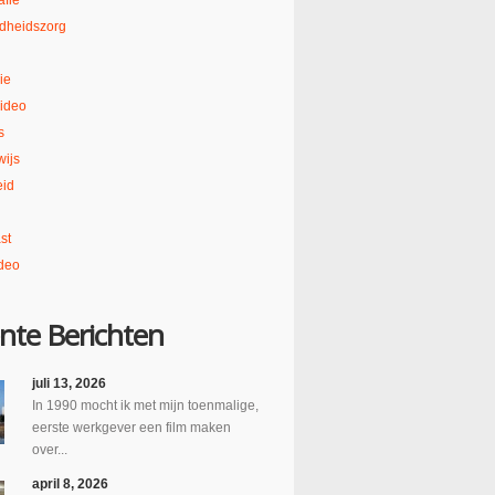
afie
dheidszorg
ie
ideo
s
ijs
eid
st
deo
nte Berichten
juli 13, 2026
In 1990 mocht ik met mijn toenmalige,
eerste werkgever een film maken
over...
april 8, 2026