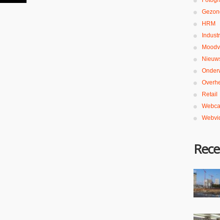
Fotogr
Gezon
HRM
Industr
Moodv
Nieuw
Onderw
Overh
Retail
Webca
Webvi
Rece