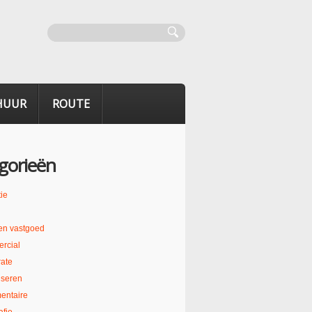
HUUR
ROUTE
gorieën
ie
en vastgoed
rcial
ate
liseren
entaire