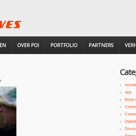
EN
OVER POI
PORTFOLIO
PARTNERS
VER
Cate
n
Animat
App
Bouw 
Comme
Corpor
Digita
Docum