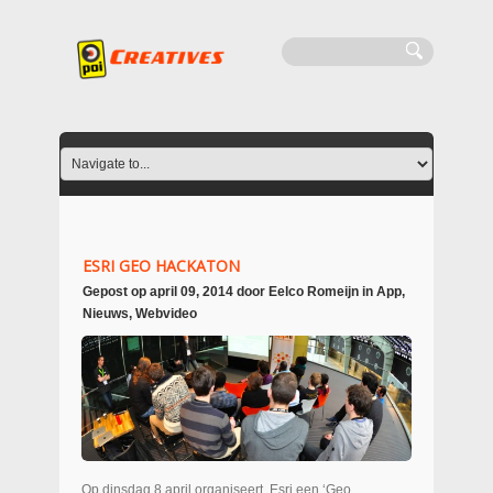
ESRI GEO HACKATON
Gepost op
april 09, 2014
door
Eelco Romeijn
in
App
,
Nieuws
,
Webvideo
Op dinsdag 8 april organiseert. Esri een ‘Geo