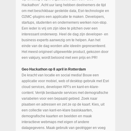
Hackathon’. Acht uur lang hebben deelnemers de tijd
om met beschikbaar gestelde data, Esri-technologie en
O2MC-plugins een applicatie te maken. Developers,
startups, studenten en ondernemers werken non-stop.
Een ieder is vrij om zijn idee te pitchen over een
interessant onderwerp. Heel de dag zijn developer- en
business experts aanwezig om te helpen. Aan het
einde van de dag worden alle ideeën gepresenteerd.
Het meest origineel uitgewerkte product, gekozen door
een vakjury, wordt beloond met een prijs en PR!
Geo Hackathon op 8 april in Rotterdam
De kracht van locatie en social media! Bouw een
applicatie voor mobiel, web of desktop gebruik met Esri
cloud services, developer API’s en kant-en-klare-
content. Verrijk bestaande services met demografische
variabelen voor een bepaald gebied. Zoek naar
plaatsen en adressen en zet ze op de kaart. Kies, uit
een collectie van kant-en-klare basiskaarten,
demografische kaarten en beelden en maak
interactieve webmaps met eigen of andere
datagegevens. Maak gebruik van geotrigger en voeg