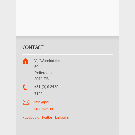
CONTACT
Vijf Werelddelen
69
Rotterdam
,
3071 PS
+31 (0) 6 2425
7155
info@poi-
creatives.nl
Facebook
Twitter
LinkedIn