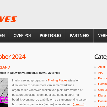
EN
OVER POI
PORTFOLIO
PARTNERS
VER
ober 2024
Cate
ERLAND
Animat
App
eijn
in
Bouw en vastgoed
,
Nieuws
,
Overheid
Bouw 
In uitwisselingsprogramma
Trading Places
wisselen
Comme
directeuren of bestuurders van samenwerkende
Corpor
organisaties voor twee weken van plek. Directeuren of
bestuurders uit het (semi)publieke domein en/of het
Digita
bedrijfsleven, met de ambitie om de samenwerking tussen
Docum
hun beider organisaties (verder) te versterken.
(meer…)
...