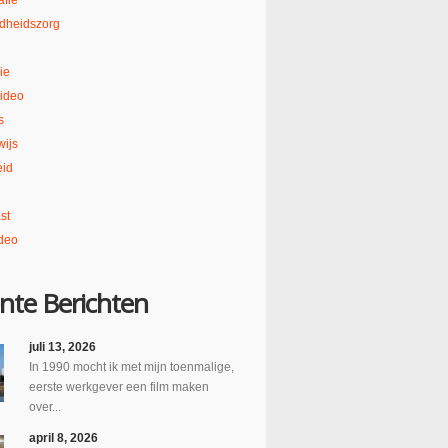
afie
dheidszorg
ie
ideo
s
ijs
eid
st
deo
nte Berichten
juli 13, 2026
In 1990 mocht ik met mijn toenmalige,
eerste werkgever een film maken
over...
april 8, 2026