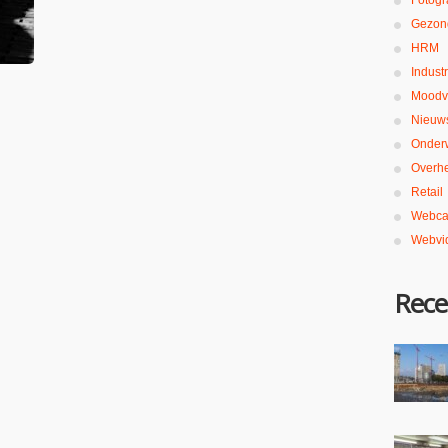
Fotogr
Gezon
HRM
Industr
Moodv
Nieuw
Onderw
Overh
Retail
Webca
Webvi
Rece