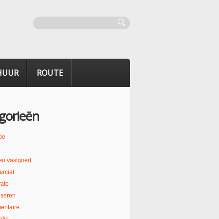
HUUR
ROUTE
gorieën
ie
en vastgoed
rcial
ate
liseren
entaire