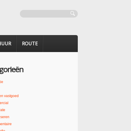
HUUR
ROUTE
gorieën
ie
en vastgoed
rcial
ate
liseren
entaire