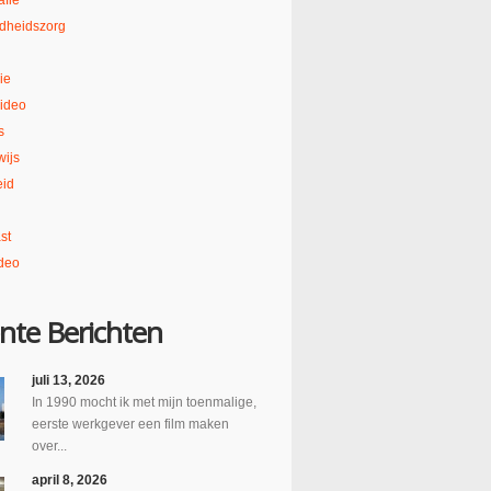
afie
dheidszorg
ie
ideo
s
ijs
eid
st
deo
nte Berichten
juli 13, 2026
In 1990 mocht ik met mijn toenmalige,
eerste werkgever een film maken
over...
april 8, 2026