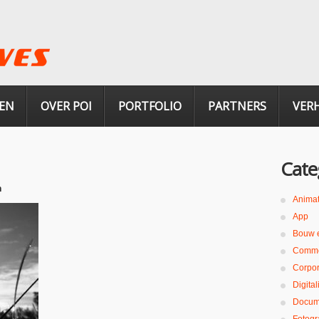
EN
OVER POI
PORTFOLIO
PARTNERS
VER
Cate
n
Animat
App
Bouw 
Comme
Corpor
Digita
Docum