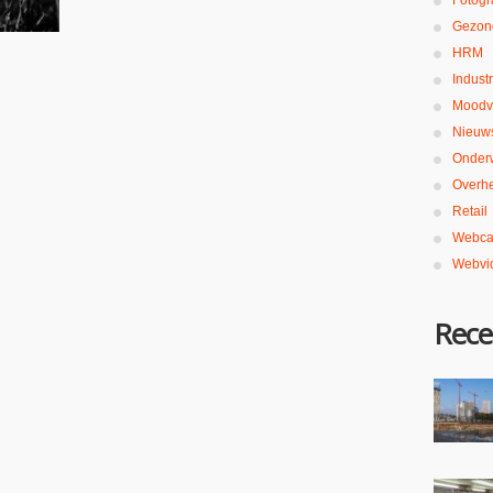
Fotogr
Gezon
HRM
Industr
Moodv
Nieuw
Onderw
Overh
Retail
Webca
Webvi
Rece