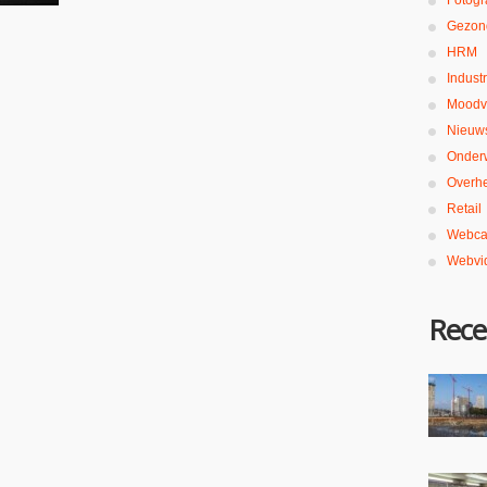
Fotogr
Gezon
HRM
Industr
Moodv
Nieuw
Onderw
Overh
Retail
Webca
Webvi
Rece