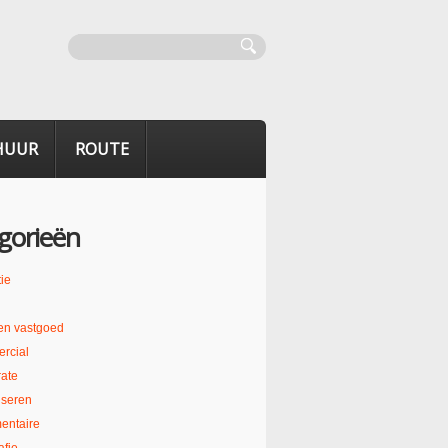
HUUR
ROUTE
gorieën
ie
en vastgoed
rcial
ate
liseren
entaire