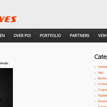
EN
OVER POI
PORTFOLIO
PARTNERS
VER
Cate
omeijn
Animat
App
Bouw 
Comme
Corpor
Digita
Docum