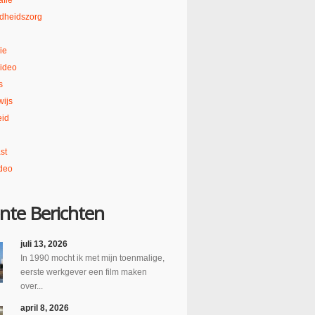
afie
dheidszorg
ie
ideo
s
ijs
eid
st
deo
nte Berichten
juli 13, 2026
In 1990 mocht ik met mijn toenmalige,
eerste werkgever een film maken
over...
april 8, 2026