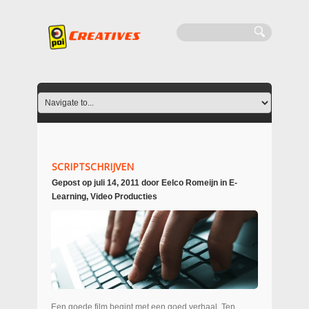
SCRIPTSCHRIJVEN
Gepost op
juli 14, 2011
door
Eelco Romeijn
in
E-
Learning
,
Video Producties
Een goede film begint met een goed verhaal. Ten