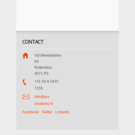
CONTACT
Vijf Werelddelen
69
Rotterdam
,
3071 PS
+31 (0) 6 2425
7155
info@poi-
creatives.nl
Facebook
Twitter
LinkedIn