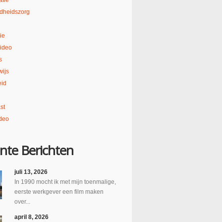
afie
dheidszorg
ie
ideo
s
ijs
eid
st
deo
nte Berichten
juli 13, 2026
In 1990 mocht ik met mijn toenmalige,
eerste werkgever een film maken
over...
april 8, 2026