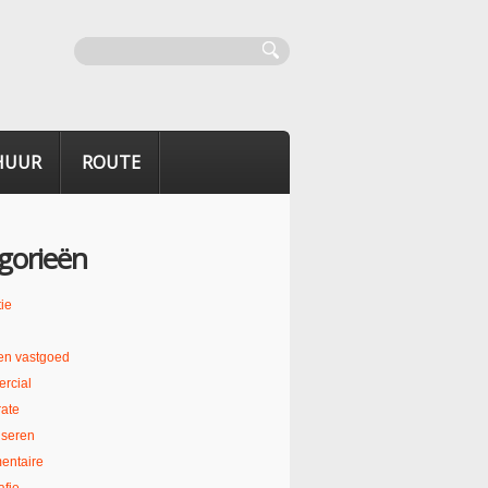
HUUR
ROUTE
gorieën
ie
en vastgoed
rcial
ate
liseren
entaire