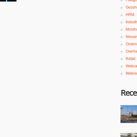
Fotogr
Gezon
HRM
Industr
Moodv
Nieuw
Onderw
Overh
Retail
Webca
Webvi
Rece