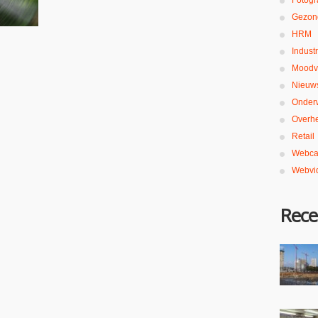
Fotogr
Gezon
HRM
Industr
Moodv
Nieuw
Onderw
Overh
Retail
Webca
Webvi
Rece