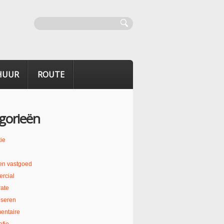
HUUR
ROUTE
gorieën
ie
en vastgoed
rcial
ate
liseren
entaire