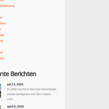
afie
dheidszorg
ie
ideo
s
ijs
eid
st
deo
nte Berichten
juli 13, 2026
In 1990 mocht ik met mijn toenmalige,
eerste werkgever een film maken
over...
april 8, 2026