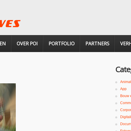
EN
OVER POI
PORTFOLIO
PARTNERS
VER
Cate
Animat
App
Bouw 
Comme
Corpor
Digita
Docum