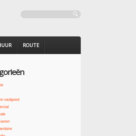
HUUR
ROUTE
gorieën
ie
en vastgoed
rcial
ate
liseren
entaire