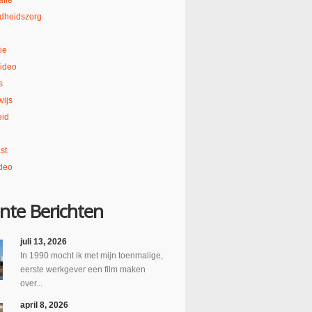
afie
dheidszorg
ie
ideo
s
ijs
eid
st
deo
nte Berichten
juli 13, 2026
In 1990 mocht ik met mijn toenmalige,
eerste werkgever een film maken
over...
april 8, 2026