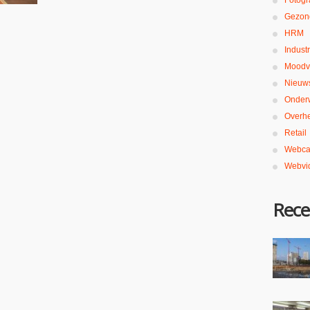
Fotogr
Gezon
HRM
Industr
Moodv
Nieuw
Onderw
Overh
Retail
Webca
Webvi
Rece