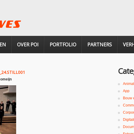
EN
OVER POI
PORTFOLIO
PARTNERS
VER
Cate
24.STILL001
Romeijn
Animat
App
Bouw 
Comme
Corpor
Digita
Docum