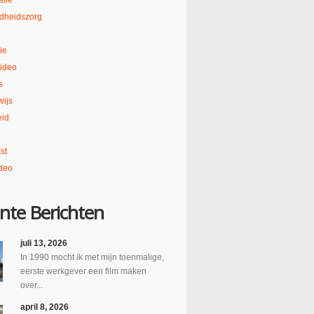
afie
dheidszorg
ie
ideo
s
ijs
eid
st
deo
nte Berichten
juli 13, 2026
In 1990 mocht ik met mijn toenmalige,
eerste werkgever een film maken
over...
april 8, 2026