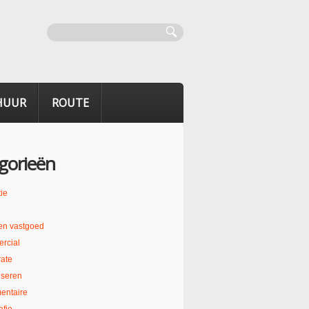
HUUR
ROUTE
gorieën
ie
en vastgoed
rcial
ate
liseren
entaire