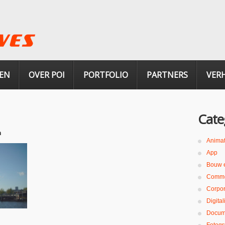
EN
OVER POI
PORTFOLIO
PARTNERS
VER
Cate
n
Animat
App
Bouw 
Comme
Corpor
Digita
Docum