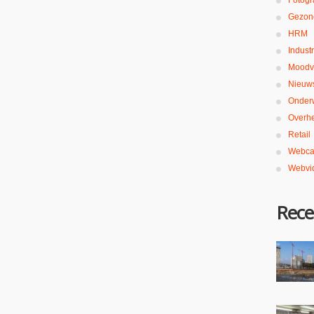
Fotogr
Gezon
HRM
Industr
Moodv
Nieuw
Onderw
Overh
Retail
Webca
Webvi
Rece